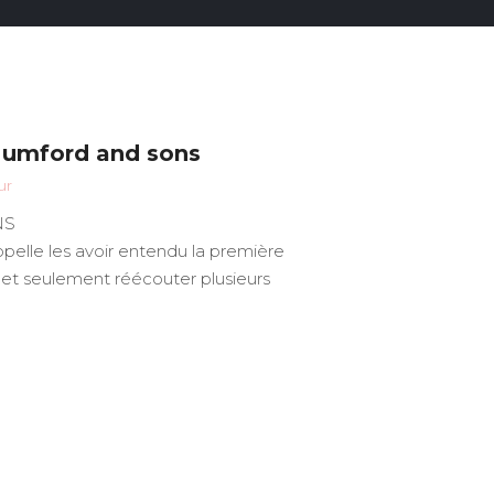
Mumford and sons
ur
NS
ppelle les avoir entendu la première
 et seulement réécouter plusieurs