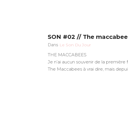
SON #02 // The maccabee
Dans
Le Son Du Jour
THE MACCABEES
Je n’ai aucun souvenir de la première f
The Maccabees à vrai dire, mais depuis 