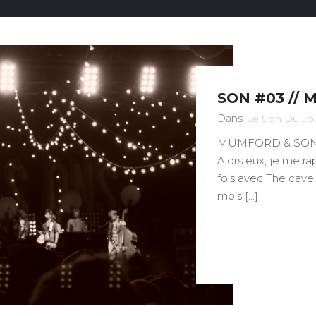
SON #03 // 
Dans
Le Son Du Jo
MUMFORD & SO
Alors eux, je me ra
fois avec The cave
mois […]