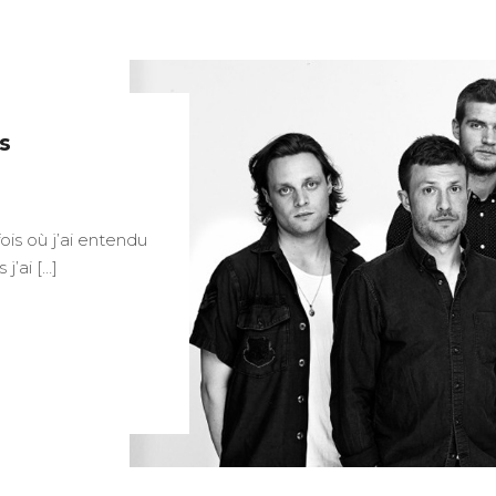
s
ois où j’ai entendu
j’ai […]