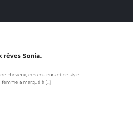
 rêves Sonia.
r de cheveux, ces couleurs et ce style
e femme a marqué à […]