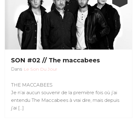
SON #02 // The maccabees
Dans
Le Son Du Jour
THE MACCABEES
Je n’ai aucun souvenir de la première fois où j’ai
entendu The Maccabees à vrai dire, mais depuis
j’ai […]